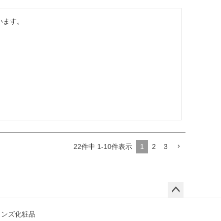
います。
22
件中
1
-
10
件表示
1
2
3
ペー
ジト
メンズ化粧品