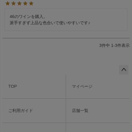
46のワインを購入。

派手すぎず上品な色合いで使いやすいです♪
3
件中
1
-
3
件表示
ペー
ジト
TOP
マイページ
ップ
へ
ご利用ガイド
店舗一覧