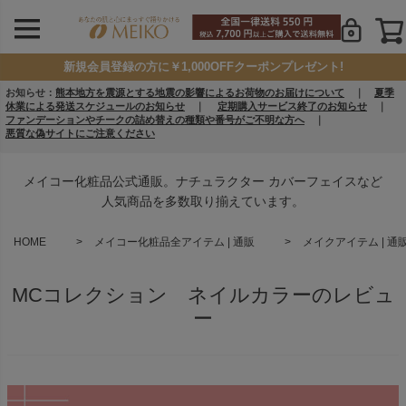
新規会員登録の方に￥1,000OFFクーポンプレゼント!
お知らせ：
熊本地方を震源とする地震の影響によるお荷物のお届けについて
｜
夏季
休業による発送スケジュールのお知らせ
｜
定期購入サービス終了のお知らせ
｜
ファンデーションやチークの詰め替えの種類や番号がご不明な方へ
｜
悪質な偽サイトにご注意ください
メイコー化粧品公式通販。ナチュラクター カバーフェイスなど
人気商品を多数取り揃えています。
HOME
メイコー化粧品全アイテム | 通販
メイクアイテム | 通
MCコレクション ネイルカラーのレビュ
ー