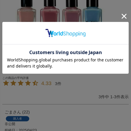
MCコレクション ネイルカラー
商品番号
126100
価格
¥
1,320
税込
4.33
3
3
件中
1
-
3
件表示
ごま
22
購入者
非公開
投稿日
2025/04/23