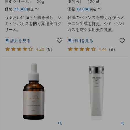
白※クリーム） 30g
※乳液） 120mL
価格
¥
3,300
〜
価格
¥
3,080
〜
税込
税込
うるおいに満ちた肌を保ち、シ
お肌のバランスを整えながらメ
ミ・ソバカスを防ぐ薬用美白ク
ラニン生成を抑え、シミ・ソバ
リーム。
カスを防ぐ薬用美白乳液。
詳細を見る
詳細を見る
4.20
（
5
）
4.44
（
9
）