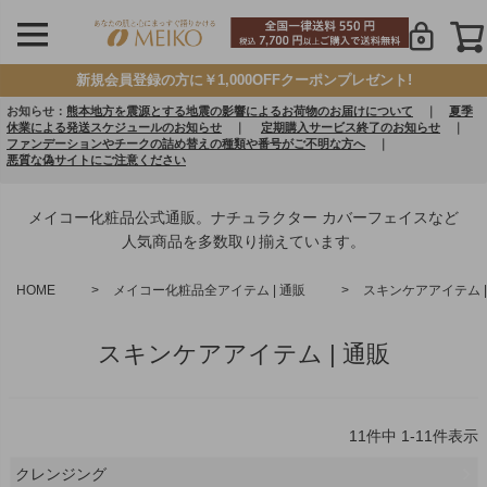
新規会員登録の方に￥1,000OFFクーポンプレゼント!
お知らせ：
熊本地方を震源とする地震の影響によるお荷物のお届けについて
｜
夏季
休業による発送スケジュールのお知らせ
｜
定期購入サービス終了のお知らせ
｜
ファンデーションやチークの詰め替えの種類や番号がご不明な方へ
｜
悪質な偽サイトにご注意ください
メイコー化粧品公式通販。ナチュラクター カバーフェイスなど
人気商品を多数取り揃えています。
HOME
メイコー化粧品全アイテム | 通販
スキンケアアイテム |
スキンケアアイテム | 通販
11
件中
1
-
11
件表示
クレンジング