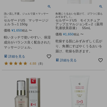
洗い流し不要。ジェルで楽々マッサー
角層にうるおいを届けて、ゴワつく肌も
ジ。
みずみずしく。
セルザードUS マッサージジ
セルザードUS モイスチュア
ェル S→1 150g
アップエマルジョンE→2（薬用
乳液状美容液） 55mL
価格
¥
1,650
〜
税込
価格
¥
1,650
〜
税込
軽いタッチで使いやすい、保湿
乾燥する肌にみずみずしく広が
成分がバランス良く配合された
り、角層にすばやくうるおいを
マッサージジェル。
届け、乾燥を防ぎます。
詳細を見る
詳細を見る
4.88
（
8
）