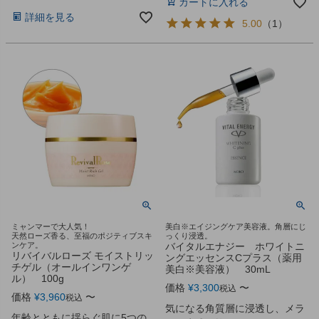
カートに入れる
詳細を見る
5.00
（
1
）
ミャンマーで大人気！
美白※エイジングケア美容液。角層にじ
天然ローズ香る、至福のポジティブスキ
っくり浸透。
ンケア。
バイタルエナジー ホワイトニ
リバイバルローズ モイストリッ
ングエッセンスCプラス（薬用
チゲル（オールインワンゲ
美白※美容液） 30mL
ル） 100g
価格
¥
3,300
〜
税込
価格
¥
3,960
〜
税込
気になる角質層に浸透し、メラ
年齢とともに揺らぐ肌に5つの