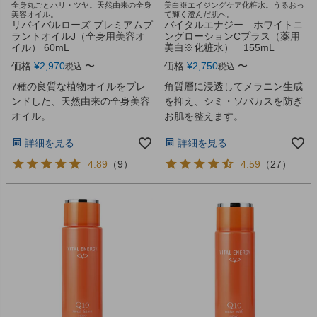
全身丸ごとハリ・ツヤ。天然由来の全身
美白※エイジングケア化粧水。うるおっ
美容オイル。
て輝く澄んだ肌へ。
リバイバルローズ プレミアムプ
バイタルエナジー ホワイトニ
ラントオイルJ（全身用美容オ
ングローションCプラス（薬用
イル） 60mL
美白※化粧水） 155mL
価格
¥
2,970
〜
価格
¥
2,750
〜
税込
税込
7種の良質な植物オイルをブレ
角質層に浸透してメラニン生成
ンドした、天然由来の全身美容
を抑え、シミ・ソバカスを防ぎ
オイル。
お肌を整えます。
詳細を見る
詳細を見る
4.89
（
9
）
4.59
（
27
）