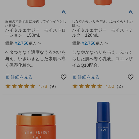
角層のすみずみに浸透してイキイキとし
しなやかなハリを与え、ふっくらとした
た素肌へ。
肌へ。
バイタルエナジー モイストロ
バイタルエナジー モイストミ
ーション 150mL
ルク 120mL
価格
¥
2,750
〜
価格
¥
2,750
〜
税込
税込
ベタつきなく適度なうるおいを
しなやかなハリを与え、ふっく
与え、いきいきとした素肌へ導
らした肌へ導く乳液。コエンザ
く保湿化粧水。
イムQ10配合。
詳細を見る
詳細を見る
4.78
（
9
）
4.50
（
2
）