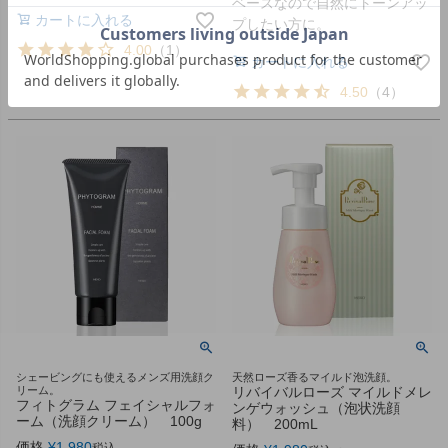
ベースなので自然にトーンアッ
カートに入れる
プしたい方に。
4.00
（
1
）
カートに入れる
4.50
（
4
）
シェービングにも使えるメンズ用洗顔ク
天然ローズ香るマイルド泡洗顔。
リーム。
リバイバルローズ マイルドメレ
フィトグラム フェイシャルフォ
ンゲウォッシュ（泡状洗顔
ーム（洗顔クリーム） 100g
料） 200mL
価格
¥
1,980
税込