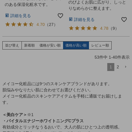
のびよくお肌に広がり、しっと
のある保湿化粧水です。
りなめらかに整えます。
詳細を見る
詳細を見る
4.70
（
27
）
4.78
（
9
）
並び替え
新着順
価格が安い順
価格が高い順
レビュー順
53
件中
1
-
40
件表示
1
2
メイコー化粧品には9つのスキンケアブランドがあります。
肌悩みやなりたい肌に合わせてお選びください。
メイコー化粧品のスキンケアアイテムを手軽に通販でお届けしま
す。
＜美白ケア＞
※1
・バイタルエナジーホワイトニングCプラス
有効成分とリッチなうるおいで、大人の肌にひとつ上の透明感。