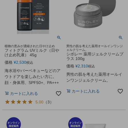
植物の恵みが濃縮された日やけ止め
男性の肌を考えた薬用オールインワンジ
フィトグラム UVミルク（日や
ェルクリーム。
シボレー 薬用ジェルクリームプ
け止め乳液） 45g
ラス 100g
価格
¥
2,530
税込
価格
¥
2,310
税込
海水浴やバーベキューなどのア
男性の肌を考えた薬用オールイ
ウトドアを楽しみたい方に。
ンワンジェルクリーム。
顔・身体用、SPF50+、PA+++
カートに入れる
カートに入れる
5.00
（
3
）