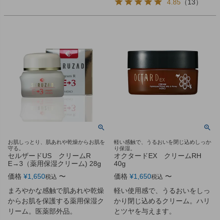
4.85
（
13
）
お肌しっとり、肌あれや乾燥からお肌を
軽い感触で、うるおいを閉じ込めしっか
守る。
り保湿。
セルザードUS クリームR
オクタードEX クリームRH
E→3（薬用保湿クリーム) 28g
40g
価格
¥
1,650
〜
価格
¥
1,650
〜
税込
税込
まろやかな感触で肌あれや乾燥
軽い使用感で、うるおいをしっ
からお肌を保護する薬用保湿ク
かり閉じ込めるクリーム。ハリ
リーム。医薬部外品。
とツヤを与えます。