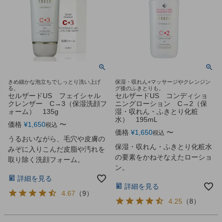
きめ細かな泡立ちでしっとり洗い上げ
保湿・収れん+マッサージやクレンジン
る。
グ後のふきとりも。
セルザードUS フェイシャル
セルザードUS コンディショ
クレンザー C→3（保湿洗顔フ
ニングローション C→2（保
ォーム） 135g
湿・収れん・ふきとり化粧
水） 195mL
価格
¥
1,650
〜
税込
価格
¥
1,650
〜
税込
うるおいながら、毛穴や皮膚の
保湿・収れん・ふきとり化粧水
みぞに入りこんだ皮脂や汚れを
の要素をかねそなえたローショ
取り除く洗顔フォーム。
ン。
詳細を見る
詳細を見る
4.67
（
9
）
4.25
（
8
）