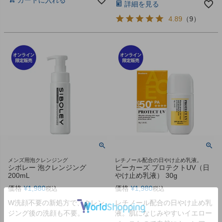
詳細を見る
4.89
（
9
）
メンズ用泡クレンジング
レチノール配合の日やけ止め乳液。
シボレー 泡クレンジング
ビーカーズ プロテクトUV（日
200mL
やけ止め乳液） 30g
価格
¥
1,980
価格
¥
1,980
税込
税込
W洗顔不要の新処方で、クレン
レチノール配合の日やけ止め乳
ジング後の洗顔も不要。
液。肌になじみやすいイエロー