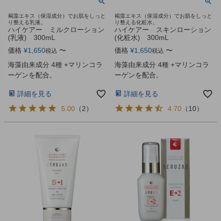
褐藻エキス（保湿成分）でお肌をしっと
褐藻エキス（保湿成分）でお肌をしっと
り整える乳液。
り整える化粧水。
ハイケアー ミルクローション
ハイケアー スキンローション
(乳液) 300mL
(化粧水) 300mL
価格
¥
1,650
〜
価格
¥
1,650
〜
税込
税込
海藻由来成分 4種 +マリンコラ
海藻由来成分 4種 +マリンコラ
ーゲンを配合。
ーゲンを配合。
詳細を見る
詳細を見る
5.00
（
2
）
4.70
（
10
）