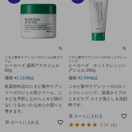
ニキビ集中ケアシリーズのジェル状クリ
ニキビ集中ケアシリーズのホットクレン
ーム
ジング
ビーカーズ 薬用アクネジェル
ビーカーズ ホットクレンジン
60g
グジェル 200g
価格
¥
2,310
価格
¥
2,090
税込
税込
医薬部外品のニキビ集中ケアシ
ニキビ集中ケアシリーズのホッ
リーズのジェル状クリーム。ニ
トクレンジング。温感タイプの
キビを予防しながらニキビ跡の
ニキビケア メイク落とし＆洗顔
ないうるおったなめらか肌へと
料です。
導きます。
カートに入れる
カートに入れる
5.00
（
1
）