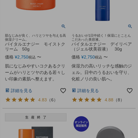
肌なじみが良く、ハリとツヤを与える高
うるおいが1日中続く！保湿にとことん
保湿クリーム。
こだわった美容液。
バイタルエナジー モイストク
バイタルエナジー デイリペア
リーム 50g
（ジェル状美容液） 30g
価格
¥
2,750
〜
価格
¥
2,750
〜
税込
税込
肌になじみやすいコクあるクリ
保湿力の高いリッチな感触のジ
ームがハリとツヤのある若々し
ェル。日中のうるおいを守り、
い印象の素肌へ整えます。
化粧ノリの良い肌へ。
詳細を見る
詳細を見る
4.83
（
6
）
4.88
（
8
）