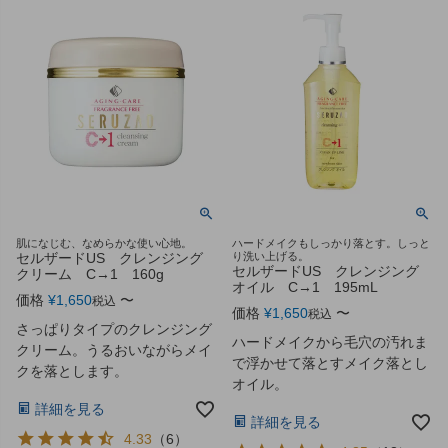
肌になじむ、なめらかな使い心地。
ハードメイクもしっかり落とす。しっと
セルザードUS クレンジング
り洗い上げる。
セルザードUS クレンジング
クリーム C→1 160g
オイル C→1 195mL
価格
¥
1,650
〜
税込
価格
¥
1,650
〜
税込
さっぱりタイプのクレンジング
ハードメイクから毛穴の汚れま
クリーム。うるおいながらメイ
で浮かせて落とすメイク落とし
クを落とします。
オイル。
詳細を見る
詳細を見る
4.33
（
6
）