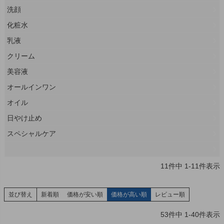
洗顔
化粧水
乳液
クリーム
美容液
オールインワン
オイル
日やけ止め
スペシャルケア
11
件中
1
-
11
件表示
並び替え
新着順
価格が安い順
価格が高い順
レビュー順
53
件中
1
-
40
件表示