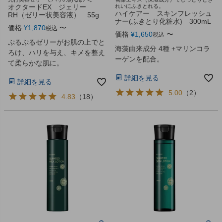
オクタードEX ジェリー
れいにふきとれる。
ハイケアー スキンフレッシュ
RH（ゼリー状美容液） 55g
ナー(ふきとり化粧水) 300mL
価格
¥
1,870
〜
税込
価格
¥
1,650
〜
税込
ぷるぷるゼリーがお肌の上でと
海藻由来成分 4種 +マリンコラ
ろけ、ハリを与え、キメを整え
ーゲンを配合。
て柔らかな肌に。
詳細を見る
詳細を見る
5.00
（
2
）
4.83
（
18
）