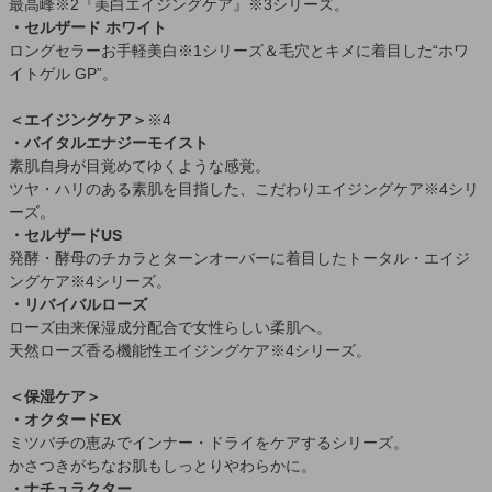
最高峰※2『美白エイジングケア』※3シリーズ。
・セルザード ホワイト
ロングセラーお手軽美白※1シリーズ＆毛穴とキメに着目した“ホワ
イトゲル GP”。
＜エイジングケア＞
※4
・バイタルエナジーモイスト
素肌自身が目覚めてゆくような感覚。
ツヤ・ハリのある素肌を目指した、こだわりエイジングケア※4シリ
ーズ。
・セルザードUS
発酵・酵母のチカラとターンオーバーに着目したトータル・エイジ
ングケア※4シリーズ。
・リバイバルローズ
ローズ由来保湿成分配合で女性らしい柔肌へ。
天然ローズ香る機能性エイジングケア※4シリーズ。
＜保湿ケア＞
・オクタードEX
ミツバチの恵みでインナー・ドライをケアするシリーズ。
かさつきがちなお肌もしっとりやわらかに。
・ナチュラクター