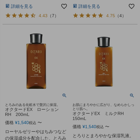
詳細を見る
詳細を見る
4.43
（
7
）
4.75
（
4
）
とろみのある化粧水で贅沢に保湿。
お肌にまろやかに広がり、なめらかしっ
オクタードEX ローション
とり肌へ。
オクタードEX ミルクRH
RH 200mL
150mL
価格
¥
1,540
〜
税込
価格
¥
1,540
〜
税込
ローヤルゼリーやはちみつなど
とろりとまろやかな保湿乳液。
の保湿成分を配合した、とろみ