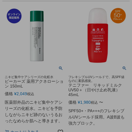
ニキビ集中ケアシリーズの化粧水
フレキシブルUVシールドで、高SPF値
ビーカーズ 薬用アクネローショ
なのに素肌感覚。
テニファー リキッドミルク
ン 150mL
UV50＋（日やけ止め乳液）
価格
¥
2,049
税込
45mL
医薬部外品のニキビ集中ケアシ
価格
¥
1,980
〜
税込
リーズの化粧水。ニキビを予防
SPF50+・PA+++のフレキシブ
しながらニキビ跡のないうるお
ルUVシールド採用。A波B波も
ったなめらか肌へと導きます。
強力ブロック。
カートに入れる