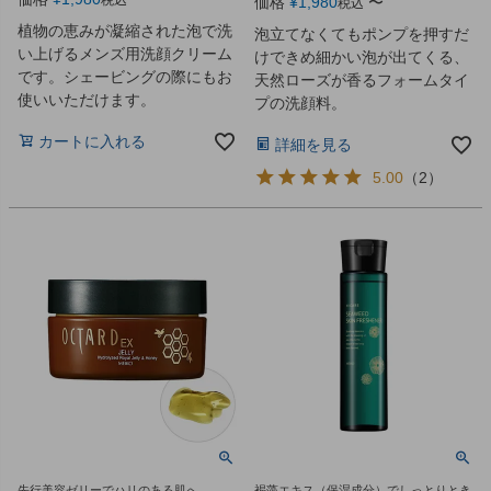
価格
¥
1,980
〜
税込
植物の恵みが凝縮された泡で洗
泡立てなくてもポンプを押すだ
い上げるメンズ用洗顔クリーム
けできめ細かい泡が出てくる、
です。シェービングの際にもお
天然ローズが香るフォームタイ
使いいただけます。
プの洗顔料。
カートに入れる
詳細を見る
5.00
（
2
）
先行美容ゼリーでハリのある肌へ。
褐藻エキス（保湿成分）でしっとりとき