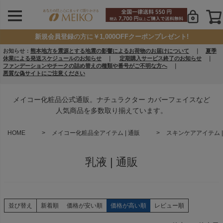
新規会員登録の方に￥1,000OFFクーポンプレゼント!
お知らせ：
熊本地方を震源とする地震の影響によるお荷物のお届けについて
｜
夏季
休業による発送スケジュールのお知らせ
｜
定期購入サービス終了のお知らせ
｜
ファンデーションやチークの詰め替えの種類や番号がご不明な方へ
｜
悪質な偽サイトにご注意ください
メイコー化粧品公式通販。ナチュラクター カバーフェイスなど
人気商品を多数取り揃えています。
HOME
メイコー化粧品全アイテム | 通販
スキンケアアイテム |
乳液 | 通販
並び替え
新着順
価格が安い順
価格が高い順
レビュー順