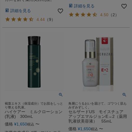
詳細を見る
詳細を見る
4.50
（
2
）
4.44
（
9
）
褐藻エキス（保湿成分）でお肌をしっと
角層にうるおいを届けて、ゴワつく肌も
り整える乳液。
みずみずしく。
ハイケアー ミルクローション
セルザードUS モイスチュア
(乳液) 300mL
アップエマルジョンE→2（薬用
乳液状美容液） 55mL
価格
¥
1,650
〜
税込
価格
¥
1,650
〜
税込