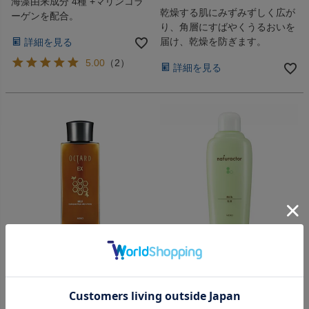
海藻由来成分 4種 +マリンコラ
乾燥する肌にみずみずしく広が
ーゲンを配合。
り、角層にすばやくうるおいを
届け、乾燥を防ぎます。
詳細を見る
5.00
（
2
）
詳細を見る
お肌にまろやかに広がり、なめらかしっ
さらっとした使用感で、乾燥した肌にし
とり肌へ。
っとりうるおいを与える。
オクタードEX ミルクRH
ナチュラクター ミルク
150mL
150mL