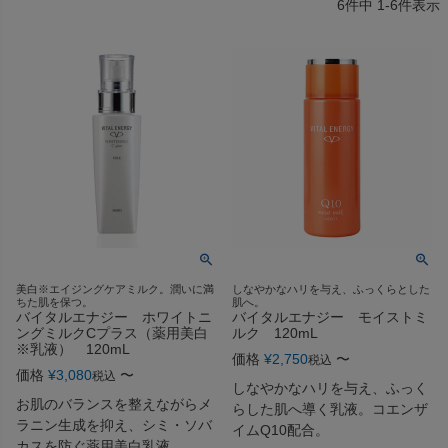
6
件中
1
-
6
件表示
美白※エイジングケアミルク。潤いに満
しなやかなハリを与え、ふっくらとした
ちた肌を保つ。
肌へ。
バイタルエナジー ホワイトニ
バイタルエナジー モイストミ
ングミルクCプラス（薬用美白
ルク 120mL
※乳液） 120mL
価格
¥
2,750
〜
税込
価格
¥
3,080
〜
税込
しなやかなハリを与え、ふっく
お肌のバランスを整えながらメ
らした肌へ導く乳液。コエンザ
ラニン生成を抑え、シミ・ソバ
イムQ10配合。
カスを防ぐ薬用美白乳液。