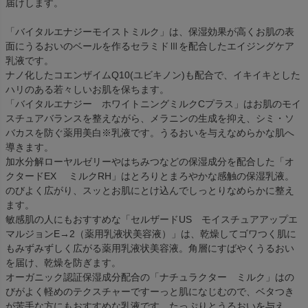
届けします。
「バイタルエナジーモイストミルク」は、保湿効果が高くお肌の表
面にうるおいのベールを作るセラミドⅢを配合したエイジングケア
乳液です。
ナノ化したコエンザイムQ10(ユビキノン)も配合で、イキイキとした
ハリのある若々しいお肌を保ちます。
「バイタルエナジー ホワイトニングミルクCプラス」はお肌のモイ
スチュアバランスを整えながら、メラニンの生成を抑え、シミ・ソ
バカスを防ぐ薬用美白※乳液です。うるおいを与えなめらかな肌へ
導きます。
加水分解ローヤルゼリーやはちみつなどの保湿成分を配合した「オ
クタードEX ミルクRH」はとろりとまろやかな感触の保湿乳液。
のびよく広がり、スッとお肌にとけ込んでしっとりなめらかに整え
ます。
敏感肌の人にもおすすめな「セルザードUS モイスチュアアップエ
マルジョンE→2（薬用乳液状美容液）」は、乾燥してゴワつく肌に
もみずみずしく広がる薬用乳液状美容液。角層にすばやくうるおい
を届け、乾燥を防ぎます。
オーガニック認証保湿成分配合の「ナチュラクター ミルク」はの
びがよく軽めのテクスチャーですーっと肌になじむので、ベタつき
が苦手な方にもおすすめな乳液です。たっぷりとうるおいを与え、