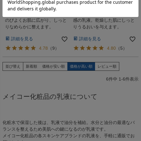
価格
¥
1,540
〜
価格
¥
1,100
〜
税込
税込
とろりとまろやかな保湿乳液。
のびがよく、さらっとした使用
のびよくお肌に広がり、しっと
感の乳液。乾燥した肌にしっと
りなめらかに整えます。
りうるおいを与えます。
詳細を見る
詳細を見る
4.78
（
9
）
4.80
（
5
）
並び替え
新着順
価格が安い順
価格が高い順
レビュー順
6
件中
1
-
6
件表示
メイコー化粧品の乳液について
化粧水で保湿した後は、乳液で油分を補給。水分と油分の最適なバ
ランスを整えるため美肌への鍵になるのが乳液です。
メイコー化粧品の各スキンケアブランドの乳液を、手軽に通販でお