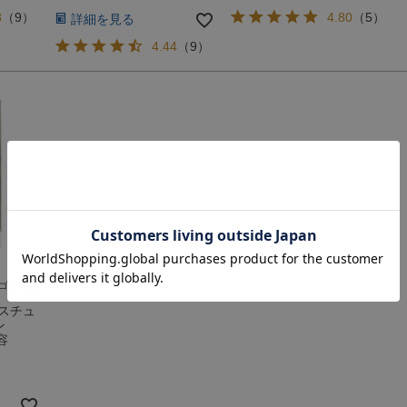
8
（
9
）
4.80
（
5
）
詳細を見る
4.44
（
9
）
ゴワつく
スチュ
ン
容