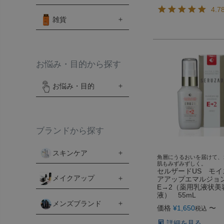
4.7
雑貨
お悩み・目的から探す
お悩み・目的
ブランドから探す
スキンケア
角層にうるおいを届けて、
肌もみずみずしく。
セルザードUS モイ
メイクアップ
アアップエマルジョ
E→2（薬用乳液状美
液） 55mL
メンズブランド
価格
¥
1,650
〜
税込
詳細を見る