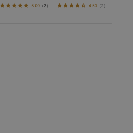
5.00
（
2
）
4.50
（
2
）