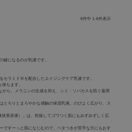
6
件中
1
-
6
件表示
の鍵になるのが乳液です。
るセラミドⅢを配合したエイジングケア乳液です。
を保ちます。
ながら、メラニンの生成を抑え、シミ・ソバカスを防ぐ薬用
」はとろりとまろやかな感触の保湿乳液。のびよく広がり、ス
液状美容液）」は、乾燥してゴワつく肌にもみずみずしく広
ーですーっと肌になじむので、ベタつきが苦手な方にもおす