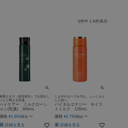
6
件中
1
-
6
件表示
褐藻エキス（保湿成分）でお肌をし
しなやかなハリを与え、ふっくらと
っとり整える乳液。
した肌へ。
ハイケアー ミルクローシ
バイタルエナジー モイス
ョン(乳液) 300mL
トミルク 120mL
価格
¥
1,650
〜
価格
¥
2,750
〜
税込
税込
詳細を見る
詳細を見る