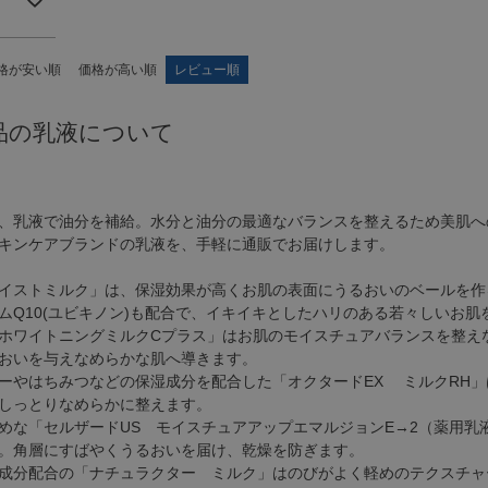
格が安い順
価格が高い順
レビュー順
品の乳液について
、乳液で油分を補給。水分と油分の最適なバランスを整えるため美肌へ
キンケアブランドの乳液を、手軽に通販でお届けします。
イストミルク」は、保湿効果が高くお肌の表面にうるおいのベールを作
ムQ10(ユビキノン)も配合で、イキイキとしたハリのある若々しいお肌
ホワイトニングミルクCプラス」はお肌のモイスチュアバランスを整え
おいを与えなめらかな肌へ導きます。
ーやはちみつなどの保湿成分を配合した「オクタードEX ミルクRH
しっとりなめらかに整えます。
めな「セルザードUS モイスチュアアップエマルジョンE→2（薬用乳
。角層にすばやくうるおいを届け、乾燥を防ぎます。
成分配合の「ナチュラクター ミルク」はのびがよく軽めのテクスチャ