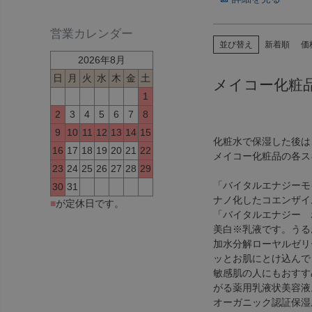
営業カレンダー
並び替え
新着順
価
2026年8月
日
月
火
水
木
金
土
メイコー化粧
1
2
3
4
5
6
7
8
9
10
11
12
13
14
15
化粧水で保湿した後は
16
17
18
19
20
21
22
メイコー化粧品の各ス
23
24
25
26
27
28
29
「バイタルエナジーモ
30
31
ナノ化したコエンザイ
■
が定休日です。
「バイタルエナジー 
美白※乳液です。うる
加水分解ローヤルゼリ
ッとお肌にとけ込んで
敏感肌の人にもおすす
がる薬用乳液状美容液
オーガニック認証保湿