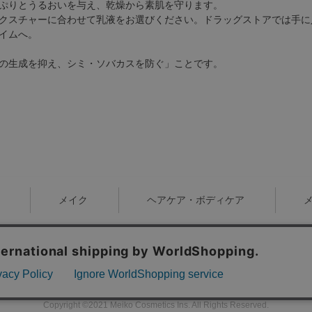
ぷりとうるおいを与え、乾燥から素肌を守ります。
クスチャーに合わせて乳液をお選びください。ドラッグストアでは手に
イムへ。
の生成を抑え、シミ・ソバカスを防ぐ」ことです。
メイク
ヘアケア・ボディケア
お問い合わせ
販売終了品のご案内
特定商取引法表示
個人情報の取り扱い
Copyright ©2021 Meiko Cosmetics Ins. All Rights Reserved.