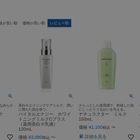
格が安い順
価格が高い順
レビュー順
なめらか
美白※エイジングケアミルク。潤い
さらっとした使用感で、乾燥した肌
に満ちた肌を保つ。
にしっとりうるおいを与える。
ク
バイタルエナジー ホワイ
ナチュラクター ミルク
トニングミルクCプラス
150mL
（薬用美白※乳液）
価格
¥
1,100
〜
税込
120mL
詳細を見る
価格
¥
3,080
〜
税込