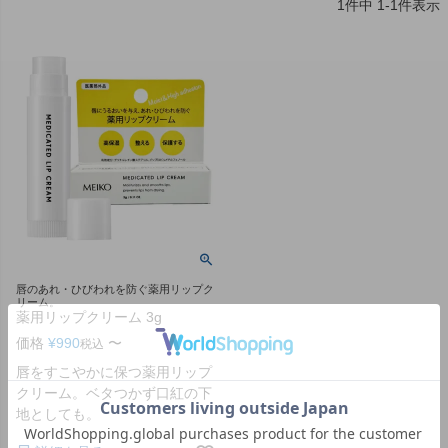
1
件中
1
-
1
件表示
唇のあれ・ひびわれを防ぐ薬用リップク
リーム。
薬用リップクリーム 3g
価格
¥
990
〜
税込
唇をすこやかに保つ薬用リップ
クリーム。ベタつかず口紅の下
地としても。