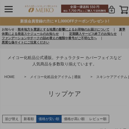
新規会員登録の方に￥1,000OFFクーポンプレゼント!
お知らせ：
熊本地方を震源とする地震の影響によるお荷物のお届けについて
｜
夏季
休業による発送スケジュールのお知らせ
｜
定期購入サービス終了のお知らせ
｜
ファンデーションやチークの詰め替えの種類や番号がご不明な方へ
｜
悪質な偽サイトにご注意ください
メイコー化粧品公式通販。ナチュラクター カバーフェイスなど
人気商品を多数取り揃えています。
HOME
メイコー化粧品全アイテム | 通販
スキンケアアイテム |
リップケア
並び替え
新着順
価格が安い順
価格が高い順
レビュー順