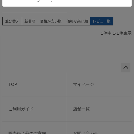
4.00
（
1
）
並び替え
新着順
価格が安い順
価格が高い順
レビュー順
1
件中
1
-
1
件表示
ペー
ジト
TOP
マイページ
ップ
へ
ご利用ガイド
店舗一覧
販売終了品のご案内
お問い合わせ