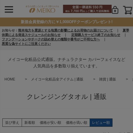
新規会員登録の方に￥1,000OFFクーポンプレゼント!
お知らせ：
熊本地方を震源とする地震の影響によるお荷物のお届けについて
｜
夏季
休業による発送スケジュールのお知らせ
｜
定期購入サービス終了のお知らせ
｜
ファンデーションやチークの詰め替えの種類や番号がご不明な方へ
｜
悪質な偽サイトにご注意ください
メイコー化粧品公式通販。ナチュラクター カバーフェイスなど
人気商品を多数取り揃えています。
HOME
メイコー化粧品全アイテム | 通販
雑貨 | 通販
クレンジングタオル | 通販
並び替え
新着順
価格が安い順
価格が高い順
レビュー順