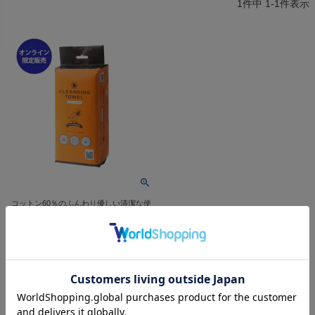
1
件中
1
-
1
件表示
コットン60％のふんわり優しい清潔な使
い捨てタオル
クレンジングタオル 60枚入り
価格
¥
525
税込
コットン60％！使い捨て出来る
クレンジングタオル。
カートに入れる