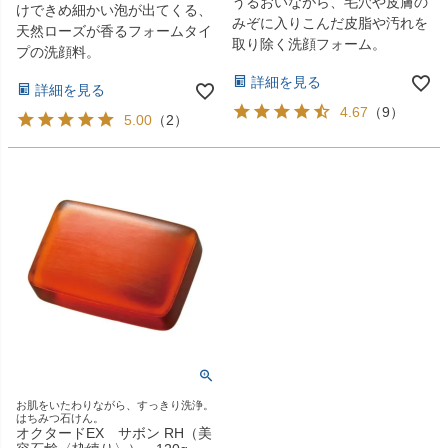
うるおいながら、毛穴や皮膚の
けできめ細かい泡が出てくる、
みぞに入りこんだ皮脂や汚れを
天然ローズが香るフォームタイ
取り除く洗顔フォーム。
プの洗顔料。
詳細を見る
詳細を見る
4.67
（
9
）
5.00
（
2
）
お肌をいたわりながら、すっきり洗浄。
はちみつ石けん。
オクタードEX サボン RH（美