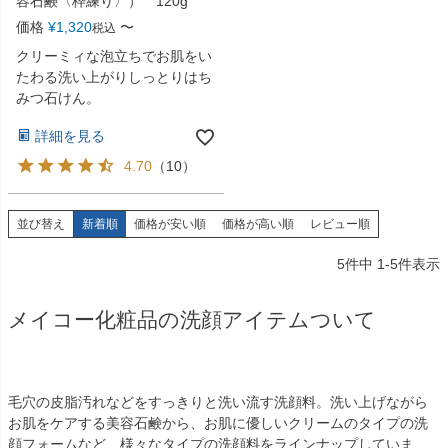
容石鹸〈枠練り〉） 120g
価格
¥
1,320
〜
税込
クリーミィな泡立ちでお肌をい
たわる洗い上がりしっとりはち
みつ石けん。
詳細を見る
4.70
（
10
）
並び替え
新着順
価格が安い順
価格が高い順
レビュー順
5
件中
1
-
5
件表示
メイコー化粧品の洗顔アイテムついて
毛穴の皮脂汚れなどをすっきりと洗い流す洗顔料。洗い上げながら
お肌をケアする美容石鹸から、お肌に優しいクリームのタイプの洗
顔フォームなど、様々なタイプの洗顔料をラインナップしていま