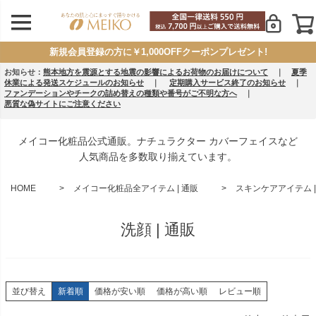
新規会員登録の方に￥1,000OFFクーポンプレゼント!
お知らせ：
熊本地方を震源とする地震の影響によるお荷物のお届けについて
｜
夏季
休業による発送スケジュールのお知らせ
｜
定期購入サービス終了のお知らせ
｜
ファンデーションやチークの詰め替えの種類や番号がご不明な方へ
｜
悪質な偽サイトにご注意ください
メイコー化粧品公式通販。ナチュラクター カバーフェイスなど
人気商品を多数取り揃えています。
HOME
メイコー化粧品全アイテム | 通販
スキンケアアイテム |
洗顔 | 通販
並び替え
新着順
価格が安い順
価格が高い順
レビュー順