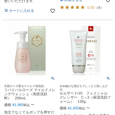
使いいただけます。
5.00
（
4
）
カートに入れる
天然ローズ香るマイルド泡洗顔。
きめ細かな泡立ちでしっとり洗い上げ
リバイバルローズ マイルドメレ
る。
セルザードUS フェイシャル
ンゲウォッシュ（泡状洗顔
クレンザー C→3（保湿洗顔フ
料） 200mL
ォーム） 135g
価格
¥
1,980
〜
税込
価格
¥
1,650
〜
税込
泡立てなくてもポンプを押すだ