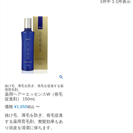
1
件中
1
-
1
件表示
抜け毛、薄毛を防ぎ、発毛を促進する薬
用育毛剤。
薬用ヘアーエッセンスW（発毛
促進剤） 150mL
価格
¥
1,650
〜
税込
抜け毛、薄毛を防ぎ、発毛促進
する薬用育毛剤。整髪効果もあ
り頭皮を清潔に保ちます。