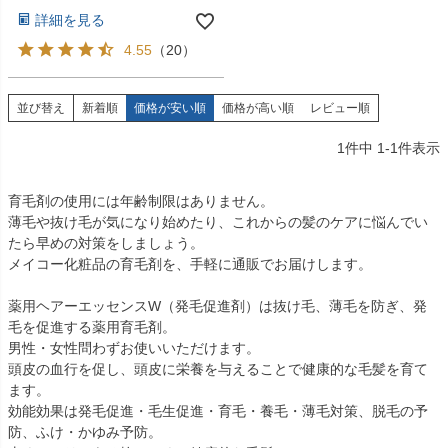
詳細を見る
4.55
（
20
）
並び替え
新着順
価格が安い順
価格が高い順
レビュー順
1
件中
1
-
1
件表示
育毛剤の使用には年齢制限はありません。
薄毛や抜け毛が気になり始めたり、これからの髪のケアに悩んでい
たら早めの対策をしましょう。
メイコー化粧品の育毛剤を、手軽に通販でお届けします。
薬用ヘアーエッセンスW（発毛促進剤）は抜け毛、薄毛を防ぎ、発
毛を促進する薬用育毛剤。
男性・女性問わずお使いいただけます。
頭皮の血行を促し、頭皮に栄養を与えることで健康的な毛髪を育て
ます。
効能効果は発毛促進・毛生促進・育毛・養毛・薄毛対策、脱毛の予
防、ふけ・かゆみ予防。