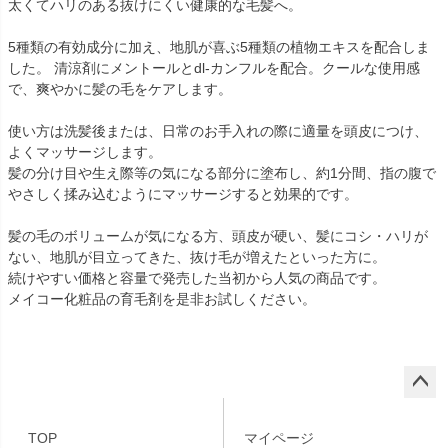
太くてハリのある抜けにくい健康的な毛髪へ。
5種類の有効成分に加え、地肌が喜ぶ5種類の植物エキスを配合しま
した。 清涼剤にメントールとdl-カンフルを配合。クールな使用感
で、爽やかに髪の毛をケアします。
使い方は洗髪後または、日常のお手入れの際に適量を頭皮につけ、
よくマッサージします。
髪の分け目や生え際等の気になる部分に塗布し、約1分間、指の腹で
やさしく揉み込むようにマッサージすると効果的です。
髪の毛のボリュームが気になる方、頭皮が硬い、髪にコシ・ハリが
ない、地肌が目立ってきた、抜け毛が増えたといった方に。
続けやすい価格と容量で発売した当初から人気の商品です。
メイコー化粧品の育毛剤を是非お試しください。
ペー
ジト
TOP
マイページ