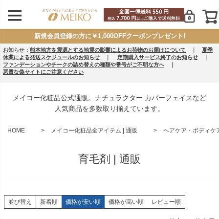
新規会員登録の方に￥1,000OFFクーポンプレゼント!
お知らせ：
熊本地方を震源とする地震の影響によるお荷物のお届けについて
｜
夏季
休業による発送スケジュールのお知らせ
｜
定期購入サービス終了のお知らせ
｜
ファンデーションやチークの詰め替えの種類や番号がご不明な方へ
｜
悪質な偽サイトにご注意ください
メイコー化粧品公式通販。ナチュラクター カバーフェイスなど
人気商品を多数取り揃えています。
HOME
メイコー化粧品全アイテム | 通販
ヘアケア・ボディケア 
育毛剤 | 通販
並び替え
新着順
価格が安い順
価格が高い順
レビュー順