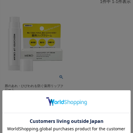
1
件中
1
-
1
件表示
唇のあれ・ひびわれを防ぐ薬用リップク
リーム。
薬用リップクリーム 3g
価格
¥
990
〜
税込
唇をすこやかに保つ薬用リップ
クリーム。ベタつかず口紅の下
地としても。