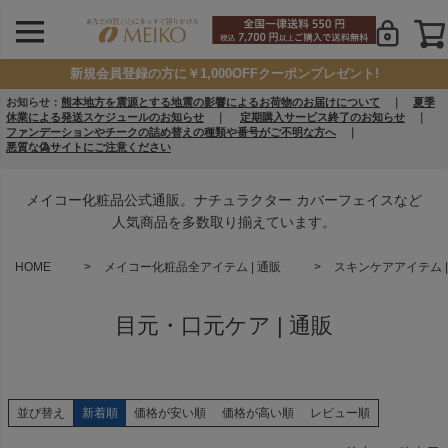
新規会員登録の方に￥1,000OFFクーポンプレゼント!
お知らせ：
熊本地方を震源とする地震の影響によるお荷物のお届けについて
｜
夏季
休業による発送スケジュールのお知らせ
｜
定期購入サービス終了のお知らせ
｜
ファンデーションやチークの詰め替えの種類や番号がご不明な方へ
｜
悪質な偽サイトにご注意ください
メイコー化粧品公式通販。ナチュラクター カバーフェイスなど
人気商品を多数取り揃えています。
HOME
メイコー化粧品全アイテム | 通販
スキンケアアイテム |
目元・口元ケア | 通販
並び替え
新着順
価格が安い順
価格が高い順
レビュー順