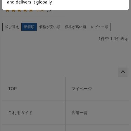
詳細を見る
5.00
（
6
）
並び替え
新着順
価格が安い順
価格が高い順
レビュー順
1
件中
1
-
1
件表示
ペー
ジト
TOP
マイページ
ップ
へ
ご利用ガイド
店舗一覧