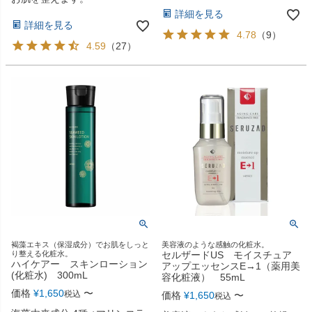
詳細を見る
詳細を見る
4.78
（
9
）
4.59
（
27
）
褐藻エキス（保湿成分）でお肌をしっと
美容液のような感触の化粧水。
り整える化粧水。
セルザードUS モイスチュア
ハイケアー スキンローション
アップエッセンスE→1（薬用美
(化粧水) 300mL
容化粧液） 55mL
価格
¥
1,650
〜
税込
価格
¥
1,650
〜
税込