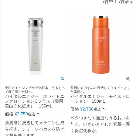
7
件中
1
-
7
件表示
美白※エイジングケア化粧水。うるおっ
角層のすみずみに浸透してイキイキとし
て輝く澄んだ肌へ。
た素肌へ。
バイタルエナジー ホワイトニ
バイタルエナジー モイストロ
ングローションCプラス（薬用
ーション 150mL
美白※化粧水） 155mL
価格
¥
2,750
〜
税込
価格
¥
2,750
〜
税込
ベタつきなく適度なうるおいを
角質層に浸透してメラニン生成
与え、いきいきとした素肌へ導
を抑え、シミ・ソバカスを防ぎ
く保湿化粧水。
お肌を整えます。