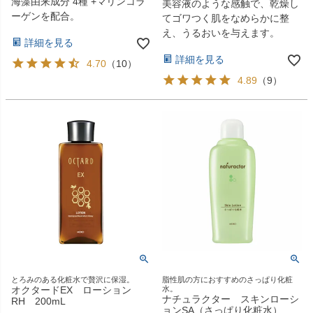
海藻由来成分 4種 +マリンコラ
美容液のような感触で、乾燥し
ーゲンを配合。
てゴワつく肌をなめらかに整
え、うるおいを与えます。
詳細を見る
詳細を見る
4.70
（
10
）
4.89
（
9
）
とろみのある化粧水で贅沢に保湿。
脂性肌の方におすすめのさっぱり化粧
オクタードEX ローション
水。
ナチュラクター スキンローシ
RH 200mL
ョンSA（さっぱり化粧水）