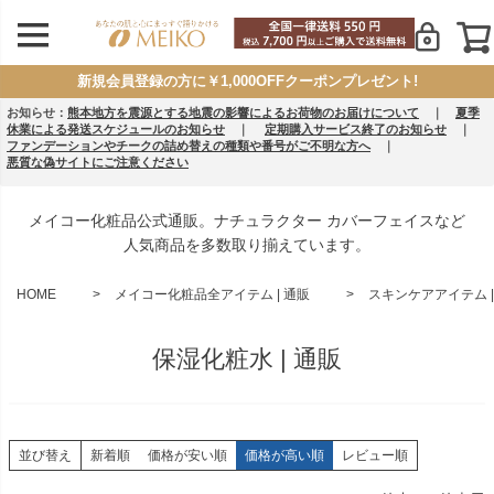
新規会員登録の方に￥1,000OFFクーポンプレゼント!
お知らせ：
熊本地方を震源とする地震の影響によるお荷物のお届けについて
｜
夏季
休業による発送スケジュールのお知らせ
｜
定期購入サービス終了のお知らせ
｜
ファンデーションやチークの詰め替えの種類や番号がご不明な方へ
｜
悪質な偽サイトにご注意ください
メイコー化粧品公式通販。ナチュラクター カバーフェイスなど
人気商品を多数取り揃えています。
HOME
メイコー化粧品全アイテム | 通販
スキンケアアイテム |
保湿化粧水 | 通販
並び替え
新着順
価格が安い順
価格が高い順
レビュー順