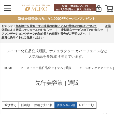
新規会員登録の方に￥1,000OFFクーポンプレゼント!
お知らせ：
熊本地方を震源とする地震の影響によるお荷物のお届けについて
｜
夏季
休業による発送スケジュールのお知らせ
｜
定期購入サービス終了のお知らせ
｜
ファンデーションやチークの詰め替えの種類や番号がご不明な方へ
｜
悪質な偽サイトにご注意ください
メイコー化粧品公式通販。ナチュラクター カバーフェイスなど
人気商品を多数取り揃えています。
HOME
メイコー化粧品全アイテム | 通販
スキンケアアイテム |
先行美容液 | 通販
並び替え
新着順
価格が安い順
価格が高い順
レビュー順