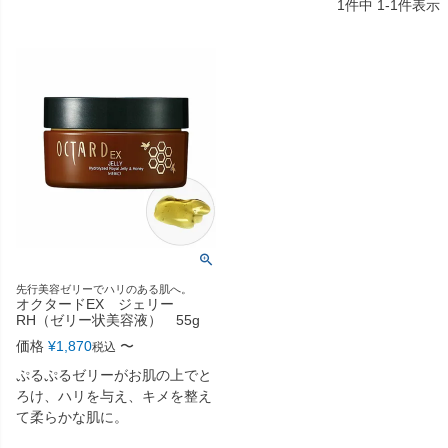
1
件中
1
-
1
件表示
先行美容ゼリーでハリのある肌へ。
オクタードEX ジェリー
RH（ゼリー状美容液） 55g
価格
¥
1,870
〜
税込
ぷるぷるゼリーがお肌の上でと
ろけ、ハリを与え、キメを整え
て柔らかな肌に。