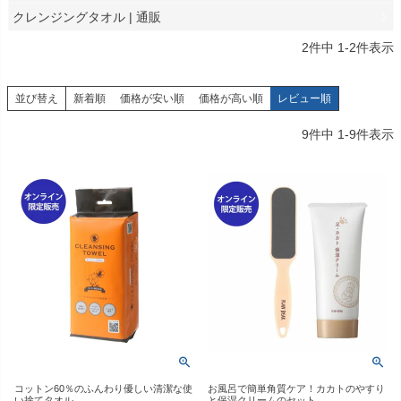
クレンジングタオル | 通販
2
件中
1
-
2
件表示
並び替え
新着順
価格が安い順
価格が高い順
レビュー順
9
件中
1
-
9
件表示
コットン60％のふんわり優しい清潔な使
お風呂で簡単角質ケア！カカトのやすり
い捨てタオル
と保湿クリームのセット