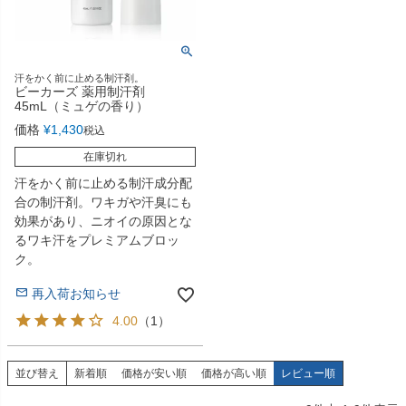
汗をかく前に止める制汗剤。
ビーカーズ 薬用制汗剤
45mL（ミュゲの香り）
価格
¥
1,430
税込
在庫切れ
汗をかく前に止める制汗成分配
合の制汗剤。ワキガや汗臭にも
効果があり、ニオイの原因とな
るワキ汗をプレミアムブロッ
ク。
再入荷お知らせ
4.00
（
1
）
並び替え
新着順
価格が安い順
価格が高い順
レビュー順