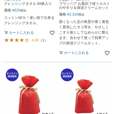
クレンジングタオル 60枚入り
プランベア お風呂で使うカカト
のやすり＆保湿クリームセット
価格
¥
525
税込
価格
¥
2,310
税込
コットン60％！使い捨て出来る
固くなった足の角質や厚く黄色
クレンジングタオル。
く変色したタコ等を、やさしく
こすり落としてなめらかに整え
カートに入れる
ます。合わせて使って効果アッ
4.00
（
1
）
プの保湿クリームセット。
カートに入れる