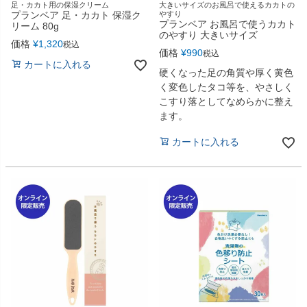
足・カカト用の保湿クリーム
大きいサイズのお風呂で使えるカカトの
プランベア 足・カカト 保湿ク
やすり
プランベア お風呂で使うカカト
リーム 80g
のやすり 大きいサイズ
価格
¥
1,320
税込
価格
¥
990
税込
カートに入れる
硬くなった足の角質や厚く黄色
く変色したタコ等を、やさしく
こすり落としてなめらかに整え
ます。
カートに入れる