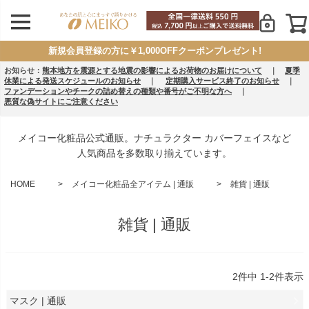
新規会員登録の方に￥1,000OFFクーポンプレゼント!
お知らせ：
熊本地方を震源とする地震の影響によるお荷物のお届けについて
｜
夏季
休業による発送スケジュールのお知らせ
｜
定期購入サービス終了のお知らせ
｜
ファンデーションやチークの詰め替えの種類や番号がご不明な方へ
｜
悪質な偽サイトにご注意ください
メイコー化粧品公式通販。ナチュラクター カバーフェイスなど
人気商品を多数取り揃えています。
HOME
メイコー化粧品全アイテム | 通販
雑貨 | 通販
雑貨 | 通販
2
件中
1
-
2
件表示
マスク | 通販