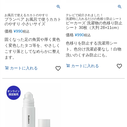
お風呂で使えるカカトのやすり
テレビで紹介されました！
プランベア お風呂で使うカカト
洗濯時に入れるだけの色移り防止シート
ビーカーズ 洗濯物の色移り防止
のやすり 小さいサイズ
シート 30枚（大判 28×11cm）
価格
¥
990
税込
価格
¥
990
税込
固くなった足の角質や厚く黄色
色移りを防止する洗濯用シー
く変色したタコ等を、やさしく
ト。色分け洗濯必要なし！白物
こすり落としてなめらかに整え
洗いのくすみ防止にも。
ます。
カートに入れる
カートに入れる