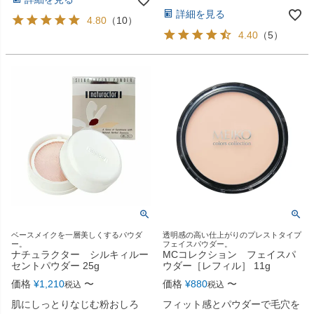
詳細を見る
4.80
（
10
）
4.40
（
5
）
ベースメイクを一層美しくするパウダ
透明感の高い仕上がりのプレストタイプ
ー。
フェイスパウダー。
ナチュラクター シルキィルー
MCコレクション フェイスパ
セントパウダー 25g
ウダー［レフィル］ 11g
価格
¥
1,210
〜
価格
¥
880
〜
税込
税込
肌にしっとりなじむ粉おしろ
フィット感とパウダーで毛穴を