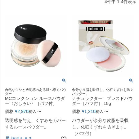
4
件中
1
-
4
件表示
自然なツヤと透明感のある肌へ導くパウ
余分な皮脂を吸収し、化粧くずれを防ぐ
ダー
パウダー。
MCコレクション ルースパウダ
ナチュラクター プレスドパウ
ー〈おしろい〉［パフ付］
ダー［パフ付］ 15g
価格
¥
2,970
〜
価格
¥
1,210
〜
税込
税込
透明感を与え、くすみをカバー
パウダーが余分な皮脂を吸収
するルースパウダー。
し、化粧くずれを防ぎます。
（パフ付）
詳細を見る