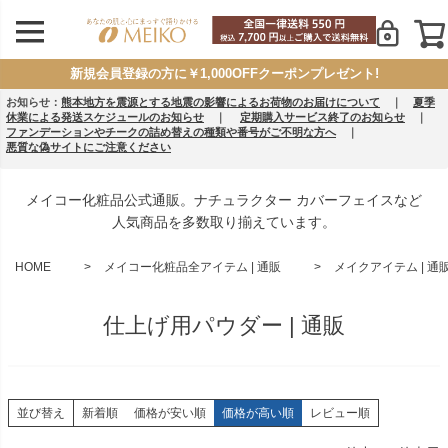
新規会員登録の方に￥1,000OFFクーポンプレゼント!
お知らせ：
熊本地方を震源とする地震の影響によるお荷物のお届けについて
｜
夏季
休業による発送スケジュールのお知らせ
｜
定期購入サービス終了のお知らせ
｜
ファンデーションやチークの詰め替えの種類や番号がご不明な方へ
｜
悪質な偽サイトにご注意ください
メイコー化粧品公式通販。ナチュラクター カバーフェイスなど
人気商品を多数取り揃えています。
HOME
メイコー化粧品全アイテム | 通販
メイクアイテム | 通
仕上げ用パウダー | 通販
並び替え
新着順
価格が安い順
価格が高い順
レビュー順