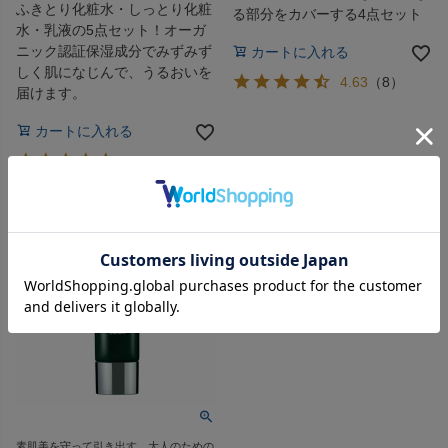
ふきとり化粧水・しっとり化粧
る部分をカバーする4点セット
水・乳液の5点セット！オーガ
ニック認証保湿成分でみずみず
カートに入れる
しく肌になじんで、うるおいを
4.63
（
8
）
届けます。
カートに入れる
4.00
（
1
）
素肌美を守って引き出す。大人のための