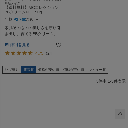
時短メイク。
【送料無料】MCコレクション
BBクリームFC 50g
価格
¥
3,960
〜
税込
素肌そのものの美しさを守り引
き出し、育てるBBクリーム。
詳細を見る
4.75
（
24
）
並び替え
新着順
価格が安い順
価格が高い順
レビュー順
3
件中
1
-
3
件表示
ペー
ジト