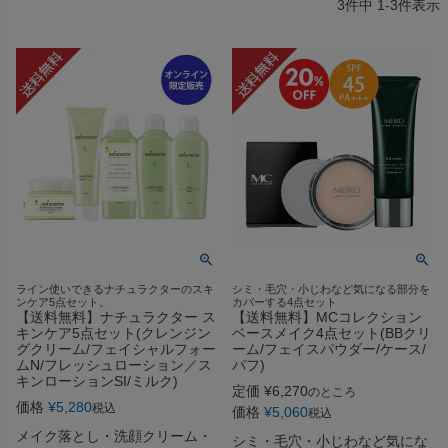
3
件中
1
-
3
件表示
ライン使いできるナチュラクターのスキ
シミ・毛穴・小じわなど気になる部分を
ンケア5点セット。
カバーする4点セット
【送料無料】ナチュラクター ス
【送料無料】MCコレクション
キンケア5点セット(クレンジン
ベースメイク4点セット(BBクリ
グクリーム/フェイシャルフォー
ーム/フェイスパウダー/ケース/
ムN/フレッシュローション／ス
パフ)
キンローションSI/ミルク)
定価
¥
6,270
のところ
価格
¥
5,280
税込
価格
¥
5,060
税込
メイク落とし・洗顔クリーム・
シミ・毛穴・小じわなど気にな