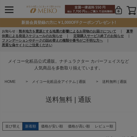
新規会員登録の方に￥1,000OFFクーポンプレゼント!
お知らせ：
熊本地方を震源とする地震の影響によるお荷物のお届けについて
｜
夏季
休業による発送スケジュールのお知らせ
｜
定期購入サービス終了のお知らせ
｜
ファンデーションやチークの詰め替えの種類や番号がご不明な方へ
｜
悪質な偽サイトにご注意ください
メイコー化粧品公式通販。ナチュラクター カバーフェイスなど
人気商品を多数取り揃えています。
HOME
メイコー化粧品全アイテム | 通販
送料無料 | 通販
送料無料 | 通販
並び替え
新着順
価格が安い順
価格が高い順
レビュー順