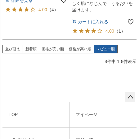
詳細を見る
しく肌になじんで、うるおいを
4.00
（
4
）
届けます。
カートに入れる
4.00
（
1
）
並び替え
新着順
価格が安い順
価格が高い順
レビュー順
8
件中
1
-
8
件表示
ペー
ジト
TOP
マイページ
ップ
へ