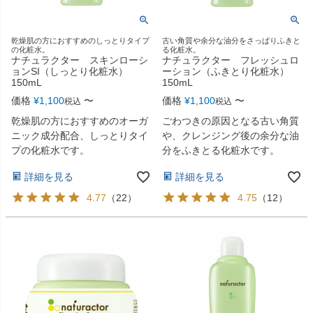
乾燥肌の方におすすめのしっとりタイプ
古い角質や余分な油分をさっぱりふきと
の化粧水。
る化粧水。
ナチュラクター スキンローシ
ナチュラクター フレッシュロ
ョンSI（しっとり化粧水）
ーション（ふきとり化粧水）
150mL
150mL
価格
¥
1,100
〜
価格
¥
1,100
〜
税込
税込
乾燥肌の方におすすめのオーガ
ごわつきの原因となる古い角質
ニック成分配合、しっとりタイ
や、クレンジング後の余分な油
プの化粧水です。
分をふきとる化粧水です。
詳細を見る
詳細を見る
4.77
（
22
）
4.75
（
12
）