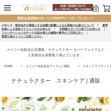
新規会員登録の方に￥1,000OFFクーポンプレゼント!
お知らせ：
熊本地方を震源とする地震の影響によるお荷物のお届けについて
｜
夏季
休業による発送スケジュールのお知らせ
｜
定期購入サービス終了のお知らせ
｜
ファンデーションやチークの詰め替えの種類や番号がご不明な方へ
｜
悪質な偽サイトにご注意ください
メイコー化粧品公式通販。ナチュラクター カバーフェイスなど
人気商品を多数取り揃えています。
HOME
メイコー化粧品全アイテム | 通販
スキンケアブランド |
ナチュラクター スキンケア | 通販