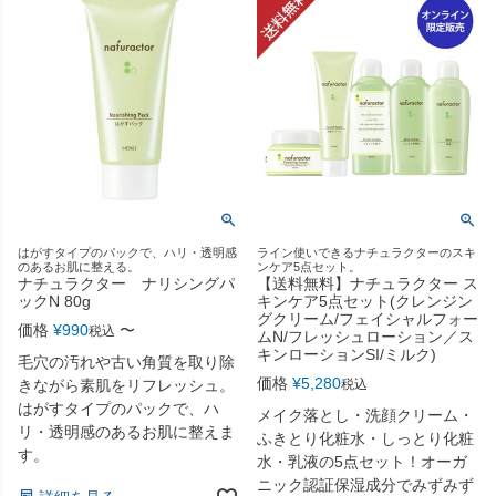
はがすタイプのパックで、ハリ・透明感
ライン使いできるナチュラクターのスキ
のあるお肌に整える。
ンケア5点セット。
ナチュラクター ナリシングパ
【送料無料】ナチュラクター ス
ックN 80g
キンケア5点セット(クレンジン
グクリーム/フェイシャルフォー
価格
¥
990
〜
税込
ムN/フレッシュローション／ス
キンローションSI/ミルク)
毛穴の汚れや古い角質を取り除
価格
¥
5,280
きながら素肌をリフレッシュ。
税込
はがすタイプのパックで、ハ
メイク落とし・洗顔クリーム・
リ・透明感のあるお肌に整えま
ふきとり化粧水・しっとり化粧
す。
水・乳液の5点セット！オーガ
ニック認証保湿成分でみずみず