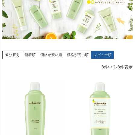
並び替え
新着順
価格が安い順
価格が高い順
レビュー順
8
件中
1
-
8
件表示