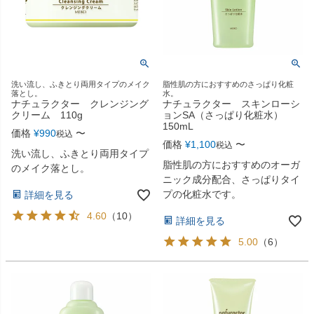
洗い流し、ふきとり両用タイプのメイク
脂性肌の方におすすめのさっぱり化粧
落とし。
水。
ナチュラクター クレンジング
ナチュラクター スキンローシ
クリーム 110g
ョンSA（さっぱり化粧水）
150mL
価格
¥
990
〜
税込
価格
¥
1,100
〜
税込
洗い流し、ふきとり両用タイプ
脂性肌の方におすすめのオーガ
のメイク落とし。
ニック成分配合、さっぱりタイ
プの化粧水です。
詳細を見る
4.60
（
10
）
詳細を見る
5.00
（
6
）