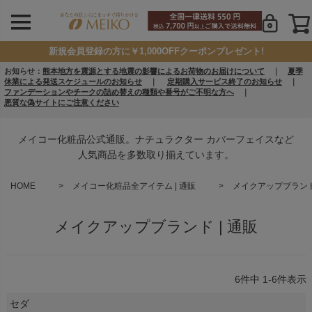
新規会員登録の方に￥1,000OFFクーポンプレゼント!
お知らせ：
熊本地方を震源とする地震の影響によるお荷物のお届けについて
｜
夏季
休業による発送スケジュールのお知らせ
｜
定期購入サービス終了のお知らせ
｜
ファンデーションやチークの詰め替えの種類や番号がご不明な方へ
｜
悪質な偽サイトにご注意ください
メイコー化粧品公式通販。ナチュラクター カバーフェイスなど
人気商品を多数取り揃えています。
HOME
メイコー化粧品全アイテム | 通販
メイクアップブランド 
メイクアップブランド | 通販
6
件中
1
-
6
件表示
セダ