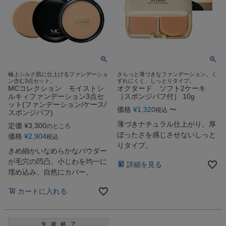
極上シルク肌に仕上げるファンデーショ
さらっと薄づきなファンデーション。く
ン含む3点セット。
ずれにくく、しっとりタイプ。
MCコレクション モイストシ
オクタード ソフト2ケーキ
ルキィファンデーション3点セ
［スポンジパフ付］ 10g
ット(ファンデーション/ケース/
価格
¥
1,320
〜
税込
スポンジパフ)
薄づきナチュラル仕上がり。厚
定価
¥
3,300
のところ
ぼったさを感じさせないしっと
価格
¥
2,904
税込
りタイプ。
きめ細かいなめらかなパウダー
が毛穴の凹凸、小じわを均一に
詳細を見る
埋め込み、自然にカバー。
カートに入れる