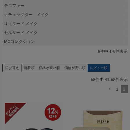
テニファー
ナチュラクター メイク
オクタード メイク
セルザード メイク
MCコレクション
6
件中
1
-
6
件表示
並び替え
新着順
価格が安い順
価格が高い順
レビュー順
58
件中
41
-
58
件表示
1
2