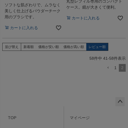
丸型レフィル専用のコンパクト
ソフトな肌ざわりで、ムラなく
ケース。鏡が大きくて便利。
美しく仕上げるパウダーチーク
用のブラシです。
カートに入れる
カートに入れる
並び替え
新着順
価格が安い順
価格が高い順
レビュー順
58
件中
41
-
58
件表示
1
2
ペー
ジト
TOP
マイページ
ップ
へ